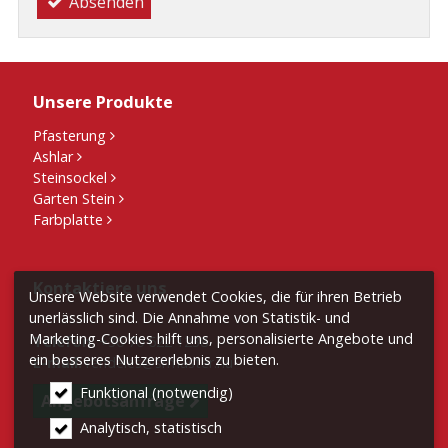
Absenden
Unsere Produkte
Pfasterung
Ashlar
Steinsockel
Garten Stein
Farbplatte
Kontaktiere uns
Unsere Website verwendet Cookies, die für ihren Betrieb
unerlässlich sind. Die Annahme von Statistik- und
Marketing-Cookies hilft uns, personalisierte Angebote und
Telefon:
+36 70 622 1238
ein besseres Nutzererlebnis zu bieten.
E-mail:
rendeles@srmaster.hu
Funktional (notwendig)
Angebotsanfrage
Analytisch, statistisch